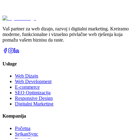
pomoći vašem biznisu da raste
Započnite projekat
Vaš partner za web dizajn, razvoj i digitalni marketing. Kreiramo
moderne, funkcionalne i vizuelno privlačne web rješenja koja
pomažu vašem biznisu da raste.
Usluge
Web Dizajn
Web Development
E-commerce
SEO Optimizacija
Responsive Design
Digitalni Marketing
Kompanija
Početna
SejkanSync