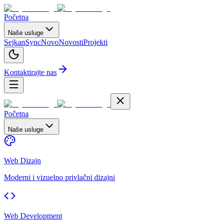
Početna
Naše usluge
SejkanSync
Novo
Novosti
Projekti
Kontaktirajte nas
Početna
Naše usluge
Web Dizajn
Moderni i vizuelno privlačni dizajni
Web Development