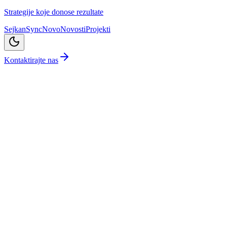
Strategije koje donose rezultate
SejkanSync
Novo
Novosti
Projekti
Kontaktirajte nas
Sve kategorije
Portfolio
Portfolio
Detalji
Live
Travel Centar Sarajevo – Travel E-Com site
travelcentar.ba